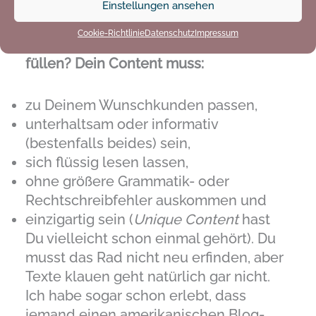
Einstellungen ansehen
Aber mit welchen Inhalten sollst Du
Cookie-Richtlinie
Datenschutz
Impressum
Blog oder Podcast und Social Media
füllen? Dein Content muss:
zu Deinem Wunschkunden passen,
unterhaltsam oder informativ
(bestenfalls beides) sein,
sich flüssig lesen lassen,
ohne größere Grammatik- oder
Rechtschreibfehler auskommen und
einzigartig sein (
Unique Content
hast
Du vielleicht schon einmal gehört). Du
musst das Rad nicht neu erfinden, aber
Texte klauen geht natürlich gar nicht.
Ich habe sogar schon erlebt, dass
jemand einen amerikanischen Blog-