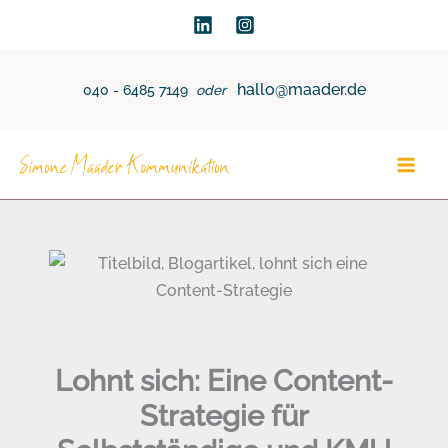
Zum
Inhalt
springen
hallo@maader.de
040 - 6485 7149
oder
Lohnt sich: Eine Content-
Strategie für