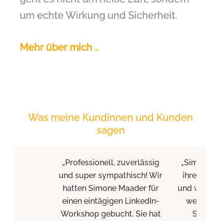
um echte Wirkung und Sicherheit.
Mehr über mich ..
Was meine Kundinnen und Kunden
sagen
„Professionell, zuverlässig
„Simone Ma
und super sympathisch! Wir
ihrer jahr
hatten Simone Maader für
und wertsch
einen eintägigen LinkedIn-
wertvoll
Workshop gebucht. Sie hat
Sichtwe