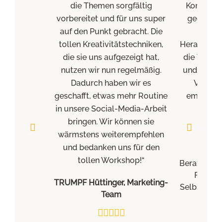
die Themen sorgfältig
Kommunik
vorbereitet und für uns super
gegeben. 
auf den Punkt gebracht. Die
pra
tollen Kreativitätstechniken,
Herangehen
die sie uns aufgezeigt hat,
die Them
nutzen wir nun regelmäßig.
und für mi
Dadurch haben wir es
Vielen 
geschafft, etwas mehr Routine
empfehle
in unsere Social-Media-Arbeit
sehr 
bringen. Wir können sie
Stefa
wärmstens weiterempfehlen
und bedanken uns für den
tollen Workshop!“
Beratung fü
Führung
TRUMPF Hüttinger, Marketing-
Selbstmana
Team