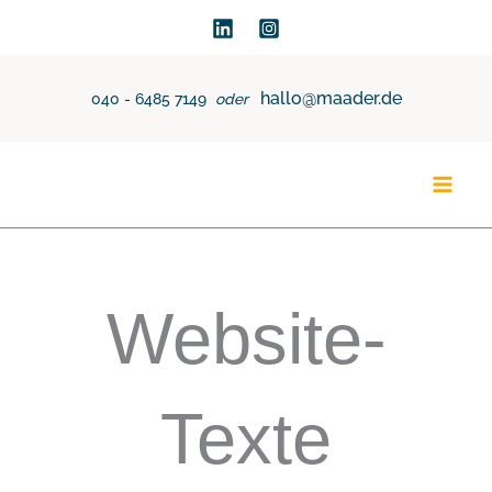
Zum
Inhalt
springen
hallo@maader.de
040 - 6485 7149
oder
Website-
Texte