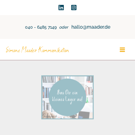
Zum
Inhalt
springen
hallo@maader.de
040 - 6485 7149
oder