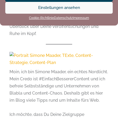
oder Deinen Instagram-Kanal schreiben möchtest.
Einstellungen ansehen
Cookie-Richtlinie
Datenschutz
Impressum
So kannst Du langfristig planen, hast immer einen
Überblick über Deine Veröffentlichungen und
Ruhe im Kopf.
Moin, ich bin Simone Maader, ein echtes Nordlicht.
Mein Credo ist #EinfachBessererContent und ich
befreie Selbstständige und Unternehmen von
Blabla und Content-Chaos. Deshalb gibt es hier
im Blog viele Tipps rund um Inhalte fürs Web.
Ich möchte, dass Du Deine Zielgruppe