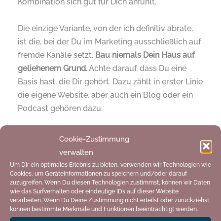
Kombination sich gut für Dich anfühlt.
Die einzige Variante, von der ich definitiv abrate,
ist die, bei der Du im Marketing ausschließlich auf
fremde Kanäle setzt.
Bau niemals Dein Haus auf
geliehenem Grund.
Achte darauf, dass Du eine
Basis hast, die Dir gehört. Dazu zählt in erster Linie
die eigene Website, aber auch ein Blog oder ein
Podcast gehören dazu.
Wie kannst Du Social Media nun erfolgreich in
Cookie-Zustimmung
Deinen Marketing-Mix integrieren?
verwalten
Um zu klären, inwieweit Du Social-Media-Kanäle
Um Dir ein optimales Erlebnis zu bieten, verwenden wir Technologien wie
brauchst, spul noch einmal ganz zurück auf
Cookies, um Geräteinformationen zu speichern und/oder darauf
zuzugreifen. Wenn Du diesen Technologien zustimmst, können wir Daten
Anfang. Wer ist Deine Zielgruppe? Wo ist sie
wie das Surfverhalten oder eindeutige IDs auf dieser Website
aktiv? Welche Kanäle magst Du, was bereitet Dir
verarbeiten. Wenn Du Deine Zustimmung nicht erteilst oder zurückziehst,
können bestimmte Merkmale und Funktionen beeinträchtigt werden.
Freude? Wie viel Zeit und/oder Geld kannst und