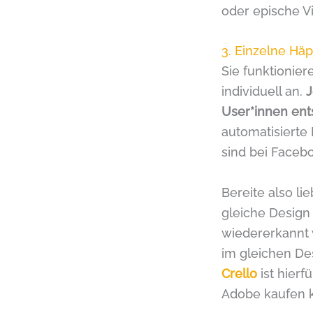
oder epische V
3. Einzelne Hä
Sie funktionie
individuell an.
J
User*innen en
automatisierte
sind bei Faceb
Bereite also li
gleiche Design
wiedererkannt
im gleichen De
Crello
ist hierf
Adobe kaufen k