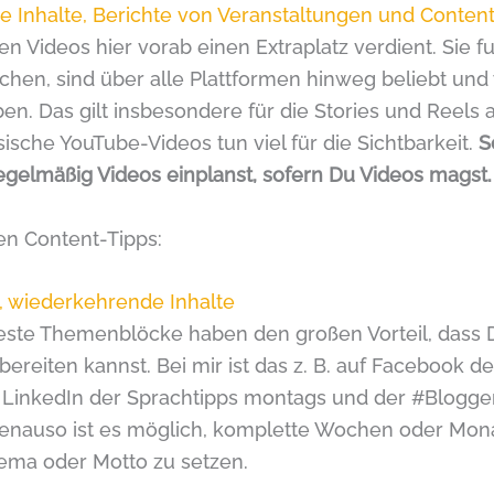
 Inhalte, Berichte von Veranstaltungen und Conten
n Videos hier vorab einen Extraplatz verdient. Sie fu
ichen, sind über alle Plattformen hinweg beliebt un
en. Das gilt insbesondere für die Stories und Reels 
ische YouTube-Videos tun viel für die Sichtbarkeit.
S
egelmäßig Videos einplanst, sofern Du Videos magst.
en Content-Tipps:
, wiederkehrende Inhalte
este Themenblöcke haben den großen Vorteil, dass D
ereiten kannst. Bei mir ist das z. B. auf Facebook d
f LinkedIn der Sprachtipps montags und der #Blogge
enauso ist es möglich, komplette Wochen oder Mona
ema oder Motto zu setzen.