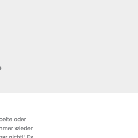
?
beite oder
immer wieder
gar nicht!“ Es