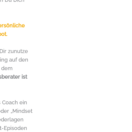
ersönliche
ot.
Dir zunutze
ing auf den
n dem
berater ist
s Coach ein
oder „Mindset
iederlagen
st-Episoden