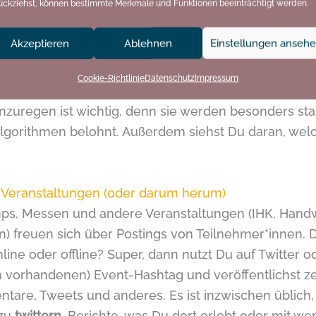
ückziehst, können bestimmte Merkmale und Funktionen beeinträchtigt werden.
nat verteilt
viele hilfreiche Tipps
rund um das Them
Akzeptieren
Ablehnen
Einstellungen anseh
Zuschauer*innen / Leser*innen ein
. Frag nach Liebl
kohl schon als Kind gehasst hat. 😉
Cookie-Richtlinie
Datenschutz
Impressum
anzuregen ist wichtig, denn sie werden besonders st
lgorithmen belohnt. Außerdem siehst Du daran, welc
n Veranstaltungen (oder darum herum)
mps, Messen und andere Veranstaltungen (IHK, Han
) freuen sich über Postings von Teilnehmer*innen. D
line oder offline? Super, dann nutzt Du auf Twitter 
h vorhandenen) Event-Hashtag und veröffentlichst ze
tare, Tweets und anderes. Es ist inzwischen üblich
zu
twittern
. Berichte, was Du dort erlebt oder mit w