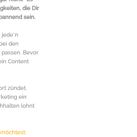
gkeiten, die Dir
pannend sein.
 jede*n
 bei den
t passen. Bevor
Dein Content
rt zündet,
keting ein
chhalten lohnt
 möchtest: