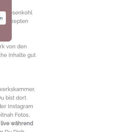
a Rosenkohl
en
ingsrezepten
ark von den
he Inhalte gut
dwerkskammer,
u bist dort
oder Instagram
itnah Fotos,
,
live während
em Du Dich