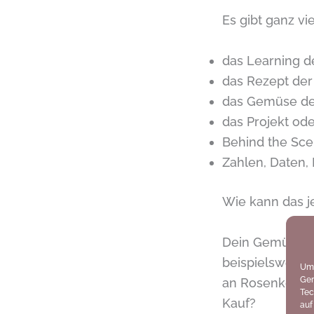
Es gibt ganz vi
das Learning 
das Rezept de
das Gemüse de
das Projekt od
Behind the Sc
Zahlen, Daten,
Wie kann das j
Dein Gemüse de
beispielsweise 
Um 
Ger
an Rosenkohl s
Tec
Kauf?
auf