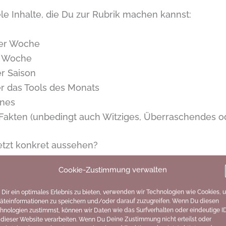
ele Inhalte, die Du zur Rubrik machen kannst:
der Woche
r Woche
r Saison
er das Tools des Monats
enes
 Fakten (unbedingt auch Witziges, Überraschendes o
etzt konkret aussehen?
Cookie-Zustimmung verwalten
s Monats ist Rosenkohl. Dann machst Du zum Auft
ein Video oder schreibst einen Blogartikel, in dem Du
Dir ein optimales Erlebnis zu bieten, verwenden wir Technologien wie Cookies, 
äteinformationen zu speichern und/oder darauf zuzugreifen. Wenn Du diesen
o toll ist. Was steckt drin? Worauf achtet man am b
hnologien zustimmst, können wir Daten wie das Surfverhalten oder eindeutige I
 dieser Website verarbeiten. Wenn Du Deine Zustimmung nicht erteilst oder