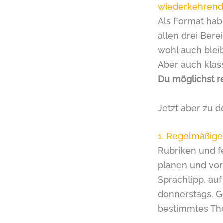
wiederkehrende
Als Format habe
allen drei Bere
wohl auch bleib
Aber auch klass
Du möglichst r
Jetzt aber zu d
1. Regelmäßige
Rubriken und f
planen und vorb
Sprachtipp, au
donnerstags. G
bestimmtes Th