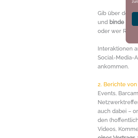
zur
Gib über den Mo
und
binde die 
oder wer Rosen
Interaktionen 
Social-Media-A
ankommen.
2. Berichte vo
Events, Barca
Netzwerktreffen
auch dabei – on
den (hoffentlic
Videos, Kommen
eines Vortrags