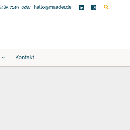
Suchen
hallo@maader.de
6485 7149
oder
Kontakt