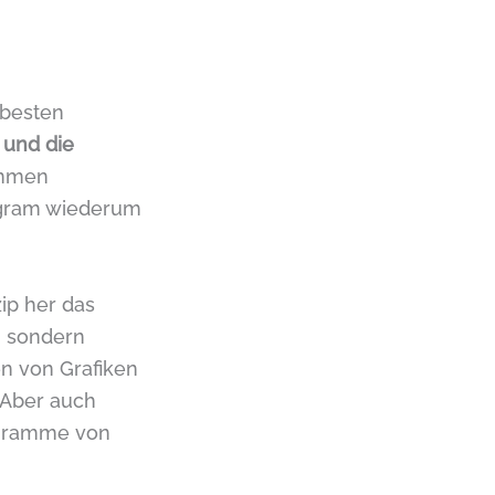
 besten
 und die
ommen
tagram wiederum
zip her das
, sondern
en von Grafiken
 Aber auch
rogramme von