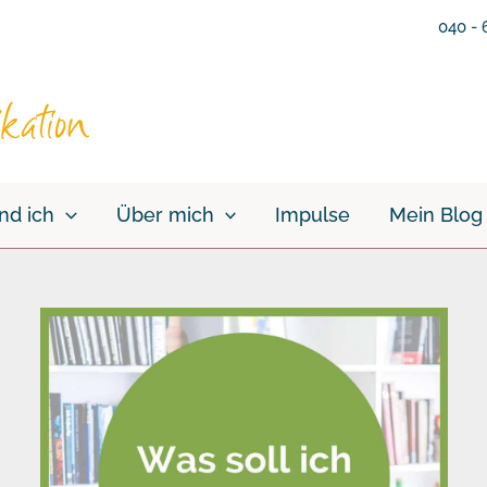
040 - 
nd ich
Über mich
Impulse
Mein Blog