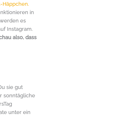
t-Häppchen.
nktionieren in
d werden es
auf Instagram.
chau also, dass
u sie gut
er sonntägliche
rsTag
te unter ein