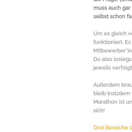
muss auch gar n
selbst schon f
Um es gleich v
funktioniert. E
Mitbewerber*inn
Du also loslegs
jeweils verfolg
Außerdem brauc
bleib trotzdem
Marathon ist un
sich!
Drei Bereiche 